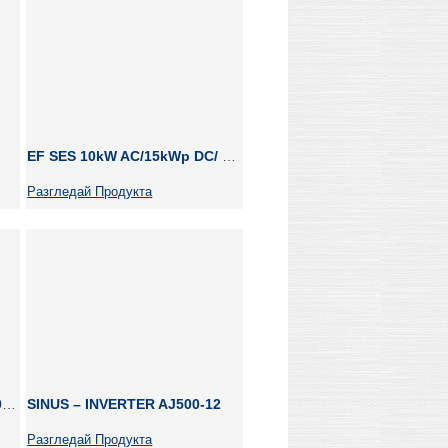
EF SES 10kW AC/15kWp DC/ 48V DC
Разгледай Продукта
Victron EasySolar 48/5000/70-100
SINUS – INVERTER AJ500-12
Разгледай Продукта