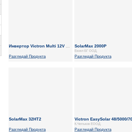
Инвертор Victron Multi 12V 800Va
SolarMax 2000P
Екоел БГ ООД,
Разгледай Продукта
Разгледай Продукта
SolarMax 32HT2
К.Чепъков ЕООД,
Разгледай Продукта
Разгледай Продукта