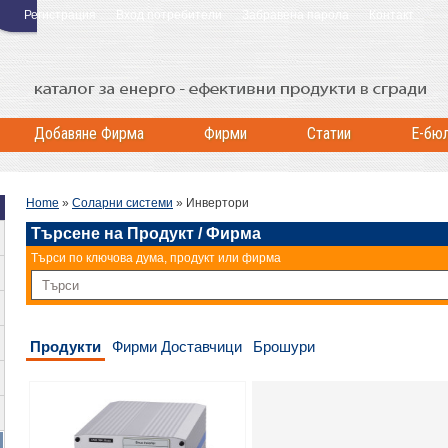
Регистрация
Вход потребители
Забравена парола
Контакт
Добавяне Фирма
Фирми
Статии
Е-бю
Home
»
Соларни системи
»
Инвертори
Търсене на Продукт / Фирма
Търси по ключова дума, продукт или фирма
Продукти
Фирми Доставчици
Брошури