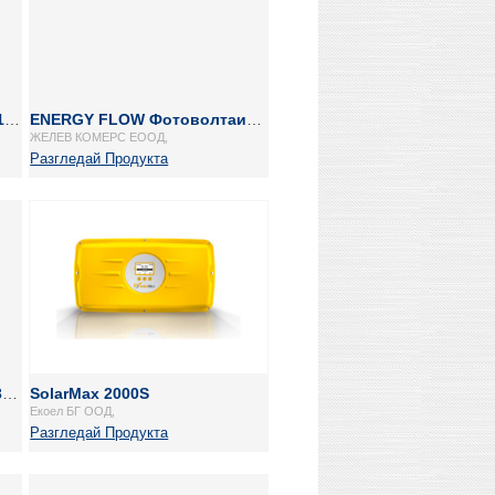
Votronic SMI 1500 Sinus ST 12/230 V, 1500 W
ENERGY FLOW Фотоволтаична автономна хибридна система
ЖЕЛЕВ КОМЕРС ЕООД,
Разгледай Продукта
Votronic SMI 600 Sinus 12/230 V, 600 W
SolarMax 2000S
Екоел БГ ООД,
Разгледай Продукта