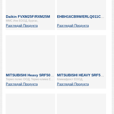
Daikin FVXM25F/RXM25M
EHBH16CB9W/ERLQ011CW1
ММС Инк ЕООД, Бургас,
Разгледай Продукта
Разгледай Продукта
MITSUBISHI Heavy SRF50ZJX-S/SRC50ZJX-S
MITSUBISHI HEAVY SRF50ZMX-S/SRC50ZMX-S
Термо полис ООД, Термо-клима ЕООД, Бургас, Емко ООД,
Климафрост ЕООД,
Разгледай Продукта
Разгледай Продукта