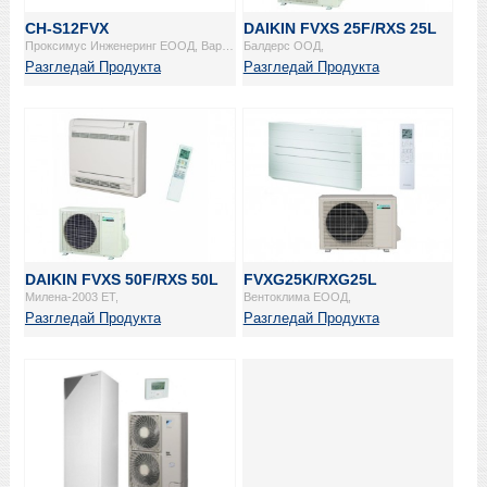
CH-S12FVX
DAIKIN FVXS 25F/RXS 25L
Проксимус Инженеринг ЕООД, Варна,
Балдерс ООД,
Разгледай Продукта
Разгледай Продукта
DAIKIN FVXS 50F/RXS 50L
FVXG25K/RXG25L
Милена-2003 ЕТ,
Вентоклима ЕООД,
Разгледай Продукта
Разгледай Продукта