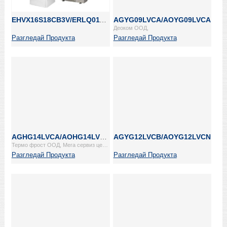
EHVX16S18CB3V/ERLQ011CW1
AGYG09LVCA/AOYG09LVCA
Деоком ООД,
Разгледай Продукта
Разгледай Продукта
AGHG14LVCA/AOHG14LVLA
AGYG12LVCB/AOYG12LVCN
Термо фрост ООД, Мега сервиз център ЕООД, Ми Системс ООД, ММЦ КЛИМАТИЗАЦИЯ ООД, Импулс EООД, ТСМ Експо ЕООД,
Разгледай Продукта
Разгледай Продукта