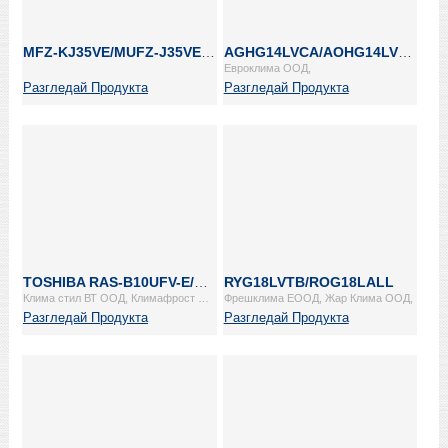
MFZ-KJ35VE/MUFZ-J35VEHZ
AGHG14LVCA/AOHG14LVCA
Евроклима ООД,
Разгледай Продукта
Разгледай Продукта
TOSHIBA RAS-B10UFV-E/RAS-10N3AV2-E
RYG18LVTB/ROG18LALL
Клима стил ВТ ООД, Климафрост ЕООД,
Фрешклима ЕООД, Жар Клима ООД,
Разгледай Продукта
Разгледай Продукта