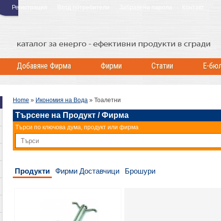
Регистрация
Вход потребители
Забравена парола
Контакт
Добавяне Фирма
Фирми
Статии
Е-бю
Home
»
Икономия на Вода
»
Тоалетни
Търсене на Продукт / Фирма
Търси по ключова дума, продукт или фирма
Продукти
Фирми Доставчици
Брошури