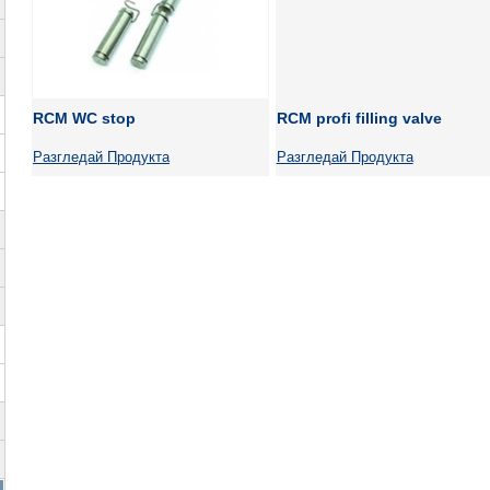
RCM WC stop
RCM profi filling valve
Разгледай Продукта
Разгледай Продукта