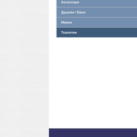
Аксесоари
Душове / Вани
Мивки
Тоалетни