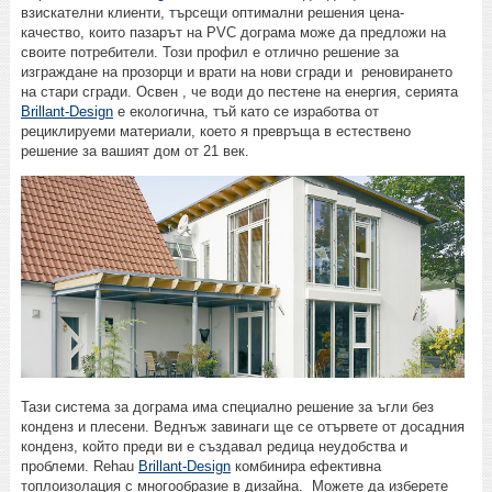
взискателни клиенти, търсещи оптимални решения цена-
качество, които пазарът на PVC дограма може да предложи на
своите потребители. Този профил е отлично решение за
изграждане на прозорци и врати на нови сгради и реновирането
на стари сгради. Освен , че води до пестене на енергия, серията
Brillant-Design
е екологична, тъй като се изработва от
рециклируеми материали, което я превръща в естествено
решение за вашият дом от 21 век.
Тази система за дограма има специално решение за ъгли без
конденз и плесени. Веднъж завинаги ще се отървете от досадния
конденз, който преди ви е създавал редица неудобства и
проблеми. Rehau
Brillant-Design
комбинира ефективна
топлоизолация с многообразие в дизайна. Можете да изберете